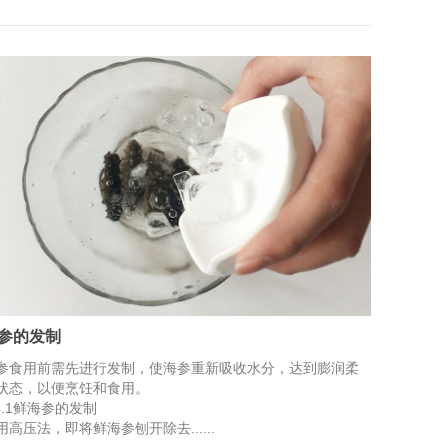
参的发制
参食用前需先进行发制，使海参重新吸收水分，达到膨润柔
状态，以便烹饪和食用。
.4.1鲜海参的发制
用高压法，即将鲜海参刨开除去......