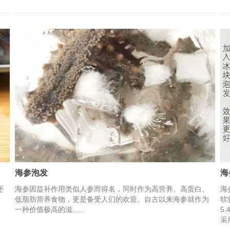
海参泡发
海
还
海参因益补作用类似人参而得名，同时作为高营养、高蛋白、
海
低脂肪营养食物，更是备受人们的欢迎。自古以来海参就作为
软
一种价值极高的滋......
5
采