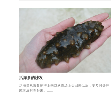
活海参的涨发
活海参从海参捕捞上来或从市场上买回来以后，要及时处理
或者及时养起来。......