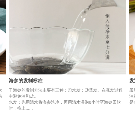
海参的发制标准
发
大
干海参的发制方法主要有三种：①水发；③蒸发。在涨发过程
虽
结
中避免油和盐。
油
水发：先用清水将海参洗净，再用清水浸泡8小时至海参回软
是
时，换上......