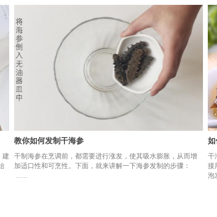
教你如何发制干海参
如
。建
干制海参在烹调前，都需要进行涨发，使其吸水膨胀，从而增
干
始
加适口性和可烹性。下面，就来讲解一下海参发制的步骤：
接
......
泡