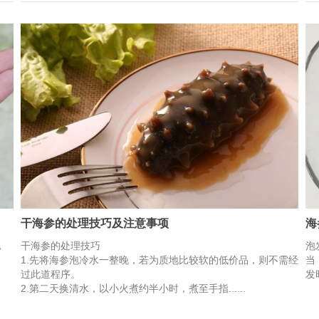
干海参的处理技巧及注意事项
海
，
干海参的处理技巧
泡
1.先将海参泡冷水一整晚，若为质地比较软的低价品，则不需经
当
过此道程序。
发
2.第二天换清水，以小火煮约半小时，煮至手指......